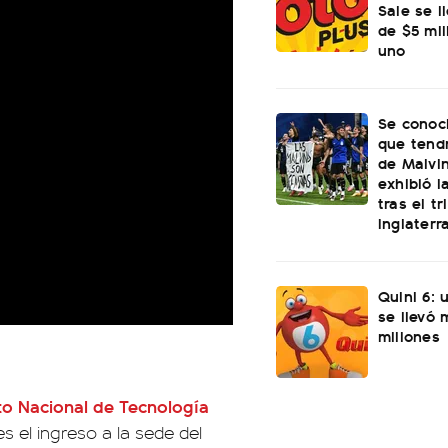
Sale se l
de $5 mi
uno
Se conoci
que tend
de Malvi
exhibió l
tras el t
Inglaterr
Quini 6: 
se llevó
millones
uto Nacional de Tecnología
s el ingreso a la sede del