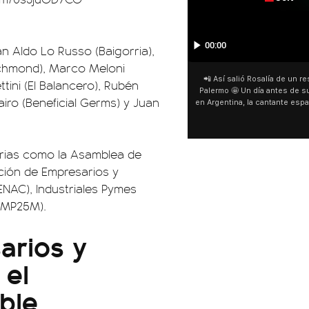
00:00
n Aldo Lo Russo (Baigorria),
 Richmond), Marco Meloni
San Cayetano 📿: la fe venci
tini (El Balancero), Rubén
fieles ya esperan bajo la lluvi
ro (Beneficial Germs) y Juan
día del patrono del pan y del 
personas acampan en Liniers
y pedir. 🎙️ @bernard
rias como la Asamblea de
ción de Empresarios y
ENAC), Industriales Pymes
 (MP25M).
sarios y
 el
ble