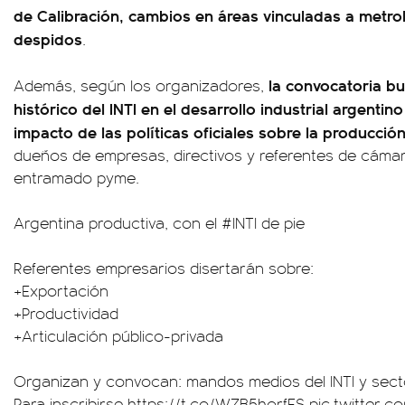
de Calibración, cambios en áreas vinculadas a metro
despidos
.
la convocatoria busc
Además, según los organizadores,
histórico del INTI en el desarrollo industrial argentin
impacto de las políticas oficiales sobre la producció
dueños de empresas, directivos y referentes de cámar
entramado pyme.
Argentina productiva, con el
#INTI
de pie
Referentes empresarios disertarán sobre:
+Exportación
+Productividad
+Articulación público-privada
Organizan y convocan: mandos medios del INTI y sect
Para inscribirse
https://t.co/WZB5horfFS
pic.twitter.