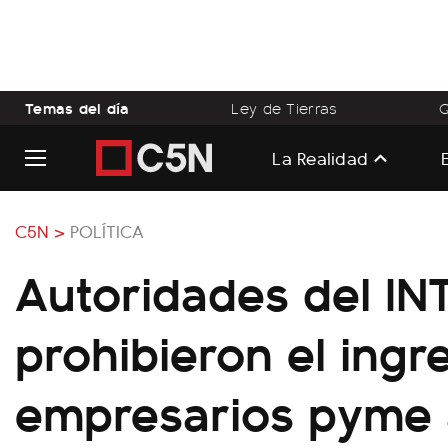
Temas del día
Ley de Tierras
Q
La Realidad
C5N >
POLÍTICA
Autoridades del INT
prohibieron el ingr
empresarios pyme 