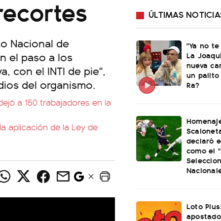
recortes
ÚLTIMAS NOTICIA
uto Nacional de
"Ya no te
n el paso a los
La Joaqu
nueva ca
, con el INTI de pie",
un palito
ios del organismo.
Ra?
ejó a 150 trabajadores en la
Homenaje
a aplicación de la Ley de
Scaloneta
declaró el
como el "
Seleccio
Nacional
Loto Plus
apostado