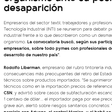
desaparición
Empresarios del sector textil, trabajadores y profesiona
Tecnología Industrial (INTI) se reunieron para debatir p
industrial frente a lo que describieron como un desma
La convocatoria buscó, según sus particip
organismo.
empresarios, sobre todo pymes con profesionales del 
desarrollo de nuestro país"
.
Rodolfo Liberman
, empresario del rubro tintorería ind
consecuencias más preocupantes del retiro del Estado:
técnicos sobre productos importados. "Se suprimieron
técnicos como en la importación precios de referencia
C5N
, y advirtió sobre casos de subfacturación escand
1 centavo de dólar... el importador paga por ese preci
grave aún, alertó sobre riesgos sanitarios concretos:
paralelo con Aduana, el control técnico, y el bebé se