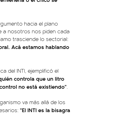
 argumento hacia el plano
ue a nosotros nos piden cada
lamo trasciende lo sectorial:
boral. Acá estamos hablando
a del INTI, ejemplificó el
quién controla que un litro
control no está existiendo"
.
rganismo va más allá de los
"El INTI es la bisagra
esarios: