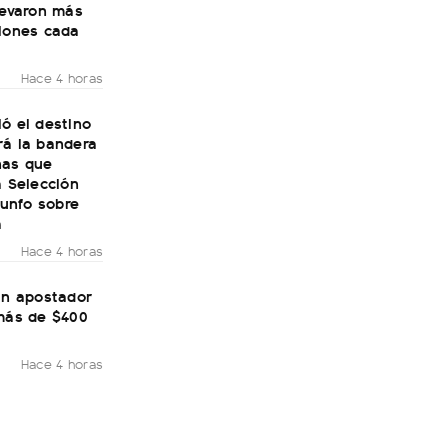
levaron más
llones cada
Hace 4 horas
ó el destino
rá la bandera
nas que
a Selección
riunfo sobre
a
Hace 4 horas
un apostador
 más de $400
Hace 4 horas