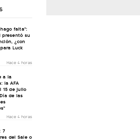
S
 hago falta":
i presentó su
nción, ¿con
 para Luck
Hace 4 horas
 a la
: la AFA
 15 de julio
Día de las
nes
es"
Hace 4 horas
: 7
res del Sale o