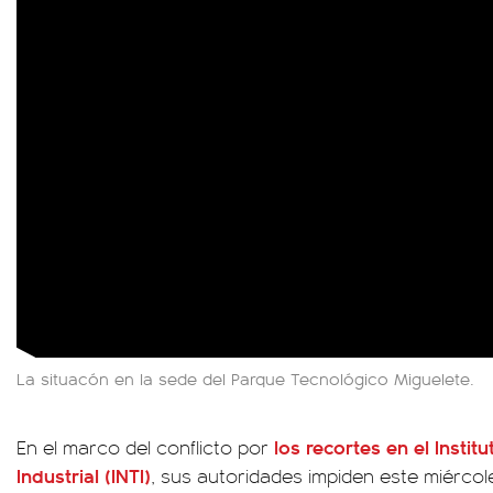
La situacón en la sede del Parque Tecnológico Miguelete.
los recortes en el
Instit
En el marco del conflicto por
Industrial (INTI)
, sus autoridades impiden este miércole