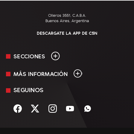
Olleros 3551, C.A.B.A.
Buenos Aires, Argentina
DESCARGATE LA APP DE C5N
SECCIONES
MÁS INFORMACIÓN
En Vivo
Minuto Uno
SEGUINOS
Mediakit
Política
Términos y condiciones
Sociedad
Rss
Economía
Enfoque