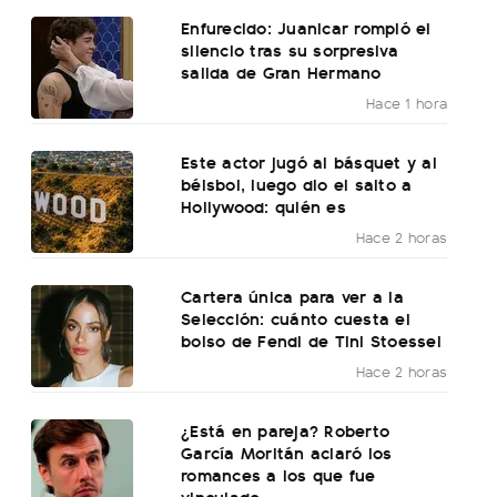
Enfurecido: Juanicar rompió el
silencio tras su sorpresiva
salida de Gran Hermano
Hace 1 hora
Este actor jugó al básquet y al
béisbol, luego dio el salto a
Hollywood: quién es
Hace 2 horas
Cartera única para ver a la
Selección: cuánto cuesta el
bolso de Fendi de Tini Stoessel
Hace 2 horas
¿Está en pareja? Roberto
García Moritán aclaró los
romances a los que fue
vinculado