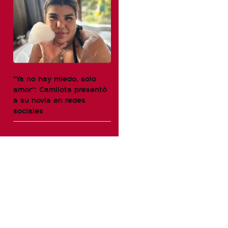
"Ya no hay miedo, solo
amor": Camilota presentó
a su novia en redes
sociales