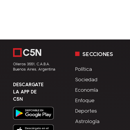
SECCIONES
Olleros 3551, C.A.B.A.
Política
Buenos Aires, Argentina
Sociedad
DESCARGATE
Economía
LA APP DE
C5N
Enfoque
Deportes
Astrología