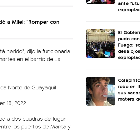
ante futu
expropia
ldó a Milei: "Romper con
El Gobie
pudo con
Fuego: s
desalojos
 herido", dijo la funcionaria
expropia
artes en el barrio de La
Colapinto
robo en I
ada Norte de Guayaquil-
sus vacac
matera d
r 18, 2022
ba a dos cuadras del lugar
 entre los puertos de Manta y