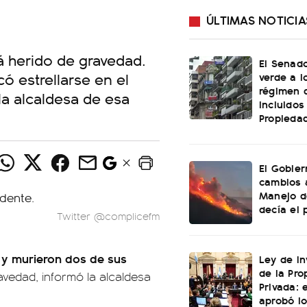
ÚLTIMAS NOTICIA
tá herido de gravedad.
El Senado
ó estrellarse en el
verde a l
régimen 
la alcaldesa de esa
incluidos
Propiedad
El Gobier
cambios 
Manejo d
decía el 
Twitter @complicefm
 y murieron dos de sus
Ley de In
de la Pro
ravedad, informó la alcaldesa
Privada: 
aprobó l