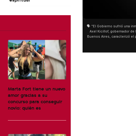
01:05
🗣️ "El Gobierno sufrió una inmensa der
Axel Kicillof, gobernador de la Provi
Buenos Aires, caracterizó el proyect
de Inviolabilidad de la Propiedad P
como "una lista sábana con temas ne
y destacó "la movilización popular".
declaración fue desde el santuario 
Cayetano, donde también advirtió q
sociedad no solo sufre porque no lle
que también está endeudada"
Marta Fort tiene un nuevo
amor gracias a su
concurso para conseguir
novio: quién es