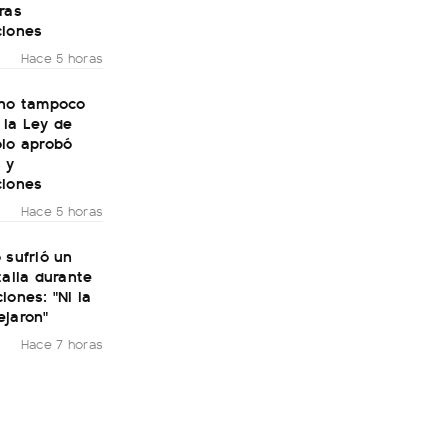
ras
ciones
Hace 5 horas
rno tampoco
 la Ley de
olo aprobó
 y
ciones
Hace 5 horas
 sufrió un
talia durante
iones: "Ni la
ejaron"
Hace 7 horas