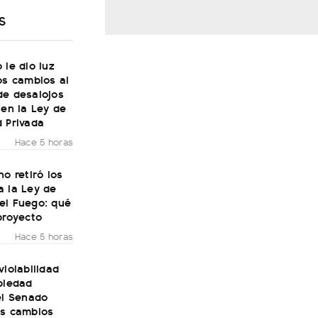
S
 le dio luz
os cambios al
de desalojos
 en la Ley de
 Privada
Hace 5 horas
no retiró los
a la Ley de
el Fuego: qué
proyecto
Hace 5 horas
violabilidad
piedad
el Senado
os cambios