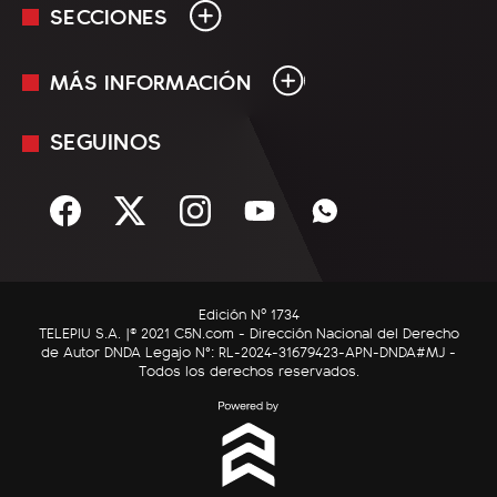
SECCIONES
MÁS INFORMACIÓN
En Vivo
Minuto Uno
SEGUINOS
Mediakit
Política
Términos y condiciones
Sociedad
Rss
Economía
Enfoque
Edición Nº 1734
C5N Autos
TELEPIU S.A. |© 2021 C5N.com - Dirección Nacional del Derecho
de Autor DNDA Legajo N°: RL-2024-31679423-APN-DNDA#MJ -
RatingCero
Todos los derechos reservados.
Deportes
Lifestyle
Astrología