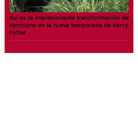
Así es la impresionante transformación de
Hermione en la nueva temporada de Harry
Potter