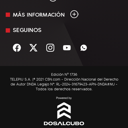
MÁS INFORMACIÓN
En Vivo
Minuto Uno
SEGUINOS
Mediakit
Política
Términos y condiciones
Sociedad
Rss
Economía
Enfoque
Edición Nº 1736
C5N Autos
TELEPIU S.A. |© 2021 C5N.com - Dirección Nacional del Derecho
de Autor DNDA Legajo N°: RL-2024-31679423-APN-DNDA#MJ -
RatingCero
Todos los derechos reservados.
Deportes
Lifestyle
Astrología