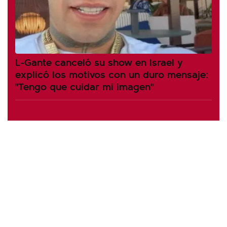
L-Gante canceló su show en Israel y
explicó los motivos con un duro mensaje:
"Tengo que cuidar mi imagen"