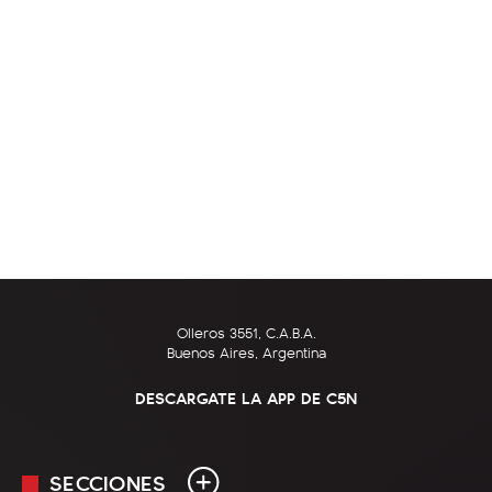
Olleros 3551, C.A.B.A.
Buenos Aires, Argentina
DESCARGATE LA APP DE C5N
SECCIONES