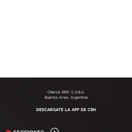
Olleros 3551, C.A.B.A.
Buenos Aires, Argentina
DESCARGATE LA APP DE C5N
SECCIONES