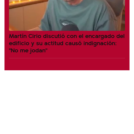
Martín Cirio discutió con el encargado del
edificio y su actitud causó indignación:
"No me jodan"