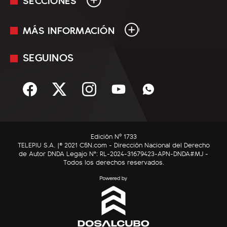
MÁS INFORMACIÓN
En Vivo
Minuto Uno
SEGUINOS
Mediakit
Política
Términos y condiciones
Sociedad
Rss
Economía
Enfoque
Edición Nº 1733
C5N Autos
TELEPIU S.A. |© 2021 C5N.com - Dirección Nacional del Derecho
de Autor DNDA Legajo N°: RL-2024-31679423-APN-DNDA#MJ -
RatingCero
Todos los derechos reservados.
Deportes
Lifestyle
Astrología