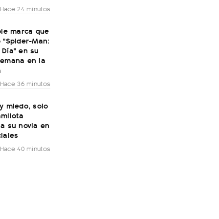
Hace 24 minutos
ble marca que
 "Spider-Man:
 Día" en su
semana en la
a
Hace 36 minutos
y miedo, solo
amilota
a su novia en
iales
Hace 40 minutos