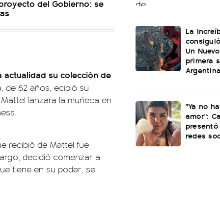
 proyecto del Gobierno: se
ras
La increí
consiguió
Un Nuevo
primera 
Argentin
a actualidad su colección de
, de 62 años, ecibió su
Mattel lanzara la muñeca en
"Ya no ha
ness.
amor": C
presentó 
redes soc
e recibió de Mattel fue
bargo, decidió comenzar a
que tiene en su poder, se