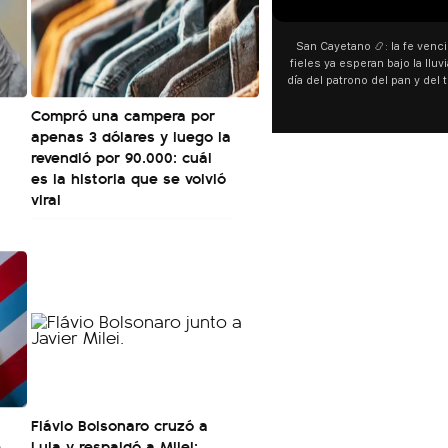
San Cayetano 📿: la fe venció al agua y los
“Preferís la joda y yo prefe
fieles ya esperan bajo la lluvia ➡️ A horas del
¿Indirecta para Luck Ra? La J
día del patrono del pan y del trabajo, miles de
"Te vi", su nueva colabora
personas acampan en Liniers para agradecer
Callejero Fino, y las redes 
Compró una campera por
y pedir. 🎙️ @bernardomagnago
encontrar similitudes entre l
apenas 3 dólares y luego la
declaraciones que hizo tras
del cantante cordobés. 🗣️
revendió por 90.000: cuál
"hablamos idiomas distintos
es la historia que se volvió
hago falta" despertaron t
viral
especulaciones entre sus
aunque la artista no confirm
esté inspirado en su expar
pensás? 🥺
Flávio Bolsonaro cruzó a
e
Lula y respaldó a Milei: