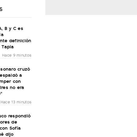
S
A, B y C es
la
nte definición
 Tapia
Hace 9 minutos
lsonaro cruzó
respaldó a
omper con
ires no era
e"
Hace 13 minutos
uco respondió
mores de
con Sofía
é dijo