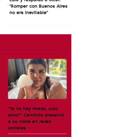
"Romper con Buenos Aires
no era inevitable"
"Ya no hay miedo, solo
amor": Camilota presentó
a su novia en redes
sociales