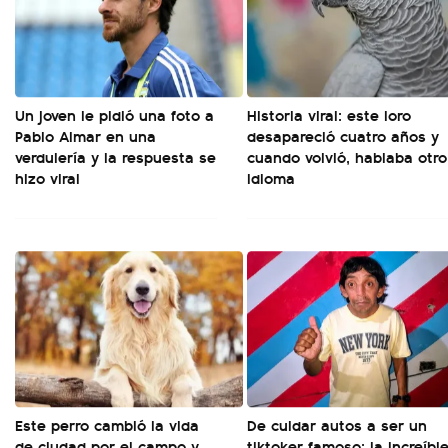
Un joven le pidió una foto a
Historia viral: este loro
Pablo Aimar en una
desapareció cuatro años y
verdulería y la respuesta se
cuando volvió, hablaba otro
hizo viral
idioma
Este perro cambió la vida
De cuidar autos a ser un
de ciudad por el campo y
tiktoker famoso: la increíbl