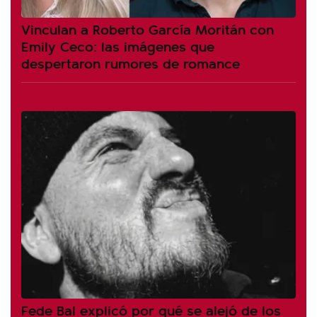
Vinculan a Roberto García Moritán con
Emily Ceco: las imágenes que
despertaron rumores de romance
Fede Bal explicó por qué se alejó de los