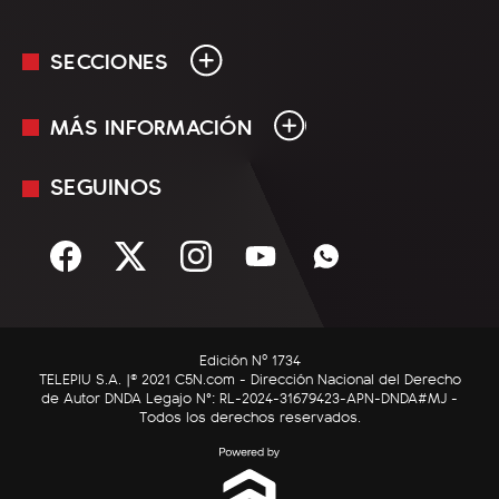
SECCIONES
MÁS INFORMACIÓN
En Vivo
Minuto Uno
SEGUINOS
Mediakit
Política
Términos y condiciones
Sociedad
Rss
Economía
Enfoque
Edición Nº 1734
C5N Autos
TELEPIU S.A. |© 2021 C5N.com - Dirección Nacional del Derecho
de Autor DNDA Legajo N°: RL-2024-31679423-APN-DNDA#MJ -
RatingCero
Todos los derechos reservados.
Deportes
Lifestyle