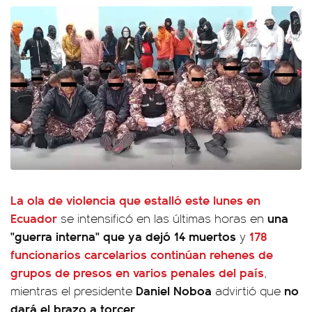
La ola de violencia que estalló este lunes en
Ecuador
una
se intensificó en las últimas horas en
"guerra interna" que ya dejó 14 muertos
178
y
funcionarios carcelarios continúan rehenes
de
grupos de presos en varios penales del país
,
Daniel Noboa
no
mientras el presidente
advirtió que
dará el brazo a torcer.