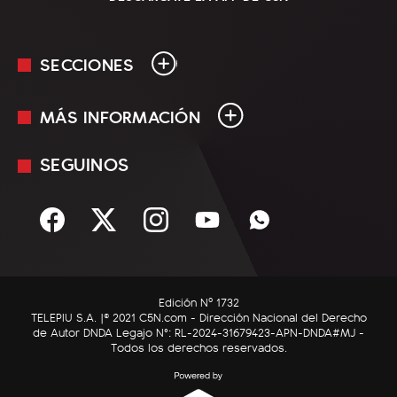
SECCIONES
MÁS INFORMACIÓN
En Vivo
Minuto Uno
SEGUINOS
Mediakit
Política
Términos y condiciones
Sociedad
Rss
Economía
Enfoque
Edición Nº 1732
C5N Autos
TELEPIU S.A. |© 2021 C5N.com - Dirección Nacional del Derecho
de Autor DNDA Legajo N°: RL-2024-31679423-APN-DNDA#MJ -
RatingCero
Todos los derechos reservados.
Deportes