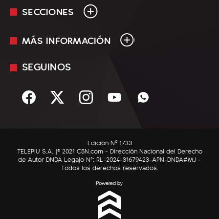
SECCIONES
MÁS INFORMACIÓN
En Vivo
Minuto Uno
SEGUINOS
Mediakit
Política
Términos y condiciones
Sociedad
Rss
Economía
Enfoque
Edición Nº 1733
C5N Autos
TELEPIU S.A. |© 2021 C5N.com - Dirección Nacional del Derecho
de Autor DNDA Legajo N°: RL-2024-31679423-APN-DNDA#MJ -
RatingCero
Todos los derechos reservados.
Deportes
Lifestyle
Astrología