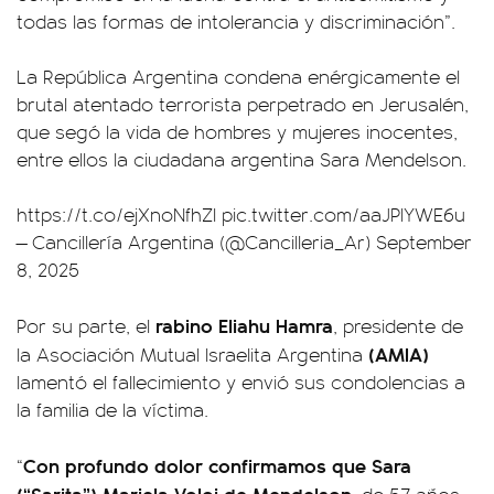
todas las formas de intolerancia y discriminación”.
La República Argentina condena enérgicamente el
brutal atentado terrorista perpetrado en Jerusalén,
que segó la vida de hombres y mujeres inocentes,
entre ellos la ciudadana argentina Sara Mendelson.
https://t.co/ejXnoNfhZl
pic.twitter.com/aaJPIYWE6u
— Cancillería Argentina (@Cancilleria_Ar)
September
8, 2025
rabino Eliahu Hamra
Por su parte, el
, presidente de
(AMIA)
la Asociación Mutual Israelita Argentina
lamentó el fallecimiento y envió sus condolencias a
la familia de la víctima.
Con profundo dolor confirmamos que Sara
“
(“Sarita”) Mariela Voloj de Mendelson