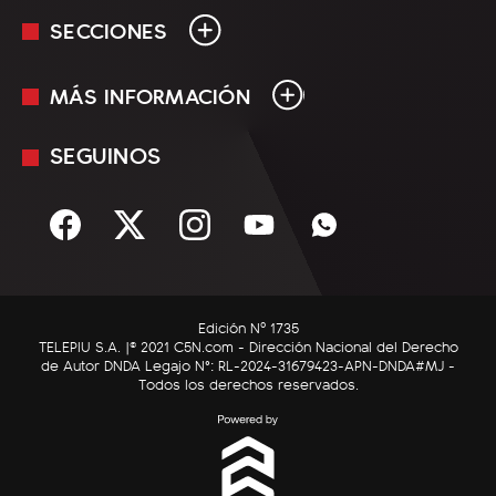
SECCIONES
MÁS INFORMACIÓN
En Vivo
Minuto Uno
SEGUINOS
Mediakit
Política
Términos y condiciones
Sociedad
Rss
Economía
Enfoque
Edición Nº 1735
C5N Autos
TELEPIU S.A. |© 2021 C5N.com - Dirección Nacional del Derecho
de Autor DNDA Legajo N°: RL-2024-31679423-APN-DNDA#MJ -
RatingCero
Todos los derechos reservados.
Deportes
Lifestyle