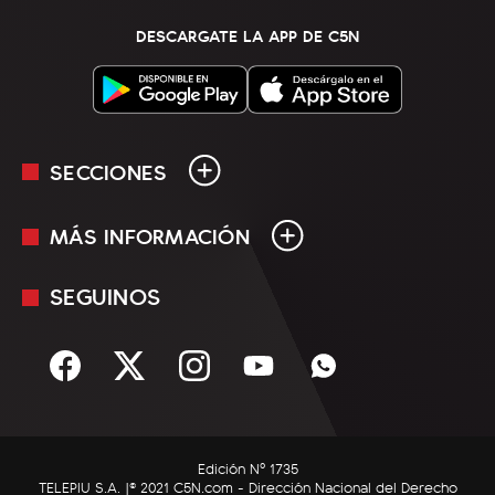
DESCARGATE LA APP DE C5N
SECCIONES
MÁS INFORMACIÓN
En Vivo
Minuto Uno
SEGUINOS
Mediakit
Política
Términos y condiciones
Sociedad
Rss
Economía
Enfoque
Edición Nº 1735
C5N Autos
TELEPIU S.A. |© 2021 C5N.com - Dirección Nacional del Derecho