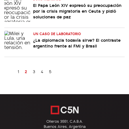
El Papa León XIV expresó su preocupación
por la crisis migratoria en Ceuta y pidió
soluciones de paz
UN CASO DE LABORATORIO
¿La diplomacia todavía sirve? El contraste
argentino frente al FMI y Brasil
2
1
3
4
5
Olleros 3551, C.A.B.A.
Buenos Aires, Argentina