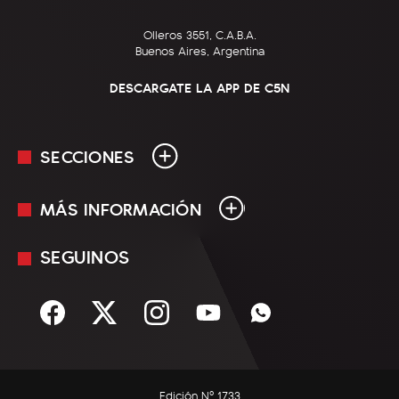
Olleros 3551, C.A.B.A.
Buenos Aires, Argentina
DESCARGATE LA APP DE C5N
SECCIONES
MÁS INFORMACIÓN
En Vivo
Minuto Uno
SEGUINOS
Mediakit
Política
Términos y condiciones
Sociedad
Rss
Economía
Enfoque
Edición Nº 1733