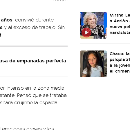
Mirtha L
 años
, convivió durante
a Adrián 
nueva pel
és
y al exceso de trabajo. Sin
narcisist
d
.
Chaco: la
psiquiátr
 masa de empanadas perfecta
a la jove
el crimen
or intenso en la zona media
stante. Pensó que se trataba
itara crujirme la espalda,
lteraciones graves y los