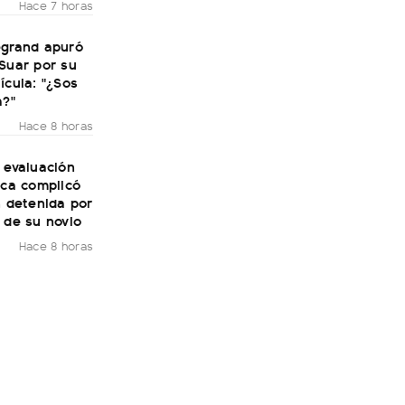
Hace 7 horas
egrand apuró
Suar por su
ícula: "¿Sos
a?"
Hace 8 horas
 evaluación
ica complicó
n detenida por
 de su novio
Hace 8 horas