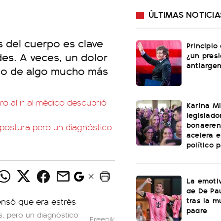
ÚLTIMAS NOTICIA
 del cuerpo es clave
Principio
es. A veces, un dolor
¿un pres
antiargen
iso de algo mucho más
ro al ir al médico descubrió
Karina Mi
legislado
bonaeren
postura pero un diagnóstico
acelera 
político 
La emotiv
de De Pa
tras la m
padre
s, pero un diagnóstico
Freepik