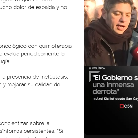
ucho dolor de espalda y no
oncológico con quimioterapia
o evalúa periódicamente la
ugía.
 la presencia de metástasis,
r y mejorar su calidad de
oncientizar sobre la
01:05
01:29
síntomas persistentes. “Si