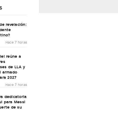
S
 de revelación:
idente
tino?
Hace 7 horas
lei reúne a
res
ses de LLA y
el armado
para 2027
Hace 7 horas
a dedicatoria
ul para Messi
uerte de su