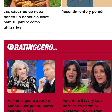
Las cáscaras de nuez
Resentimiento y perdón
tienen un beneficio clave
para tu jardín: cómo
utilizarlas
Mirtha Legrand apuró a
Valentina Bassi y Lola
Adrián Suar por su nueva
Berthet cruzaron al
película: "¿Sos
Gobierno: "No pueden