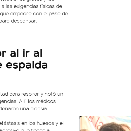
 a las exigencias físicas de
no que empeoró con el paso de
 para descansar.
al ir al
e espalda
tad para respirar y notó un
gencias. Allí, los médicos
rdenaron una biopsia.
tástasis en los huesos y el
 agresivo que tiende a