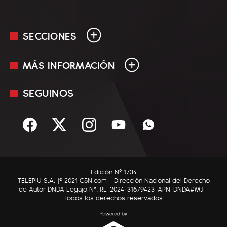
SECCIONES
MÁS INFORMACIÓN
En Vivo
Minuto Uno
SEGUINOS
Mediakit
Política
Términos y condiciones
Sociedad
Rss
Economía
Enfoque
Edición Nº 1734
C5N Autos
TELEPIU S.A. |© 2021 C5N.com - Dirección Nacional del Derecho
de Autor DNDA Legajo N°: RL-2024-31679423-APN-DNDA#MJ -
RatingCero
Todos los derechos reservados.
Deportes