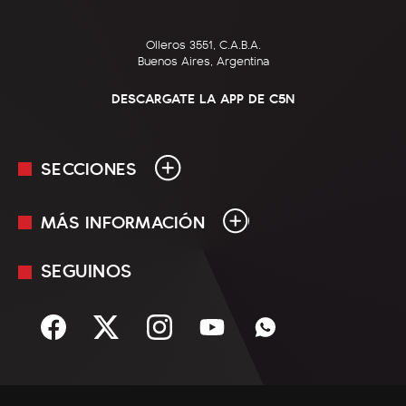
Olleros 3551, C.A.B.A.
Buenos Aires, Argentina
DESCARGATE LA APP DE C5N
SECCIONES
MÁS INFORMACIÓN
En Vivo
Minuto Uno
SEGUINOS
Mediakit
Política
Términos y condiciones
Sociedad
Rss
Economía
Enfoque