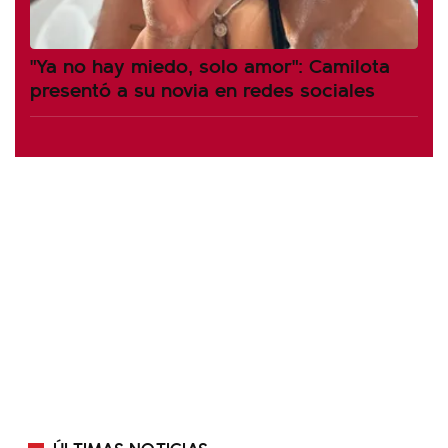
"Ya no hay miedo, solo amor": Camilota
presentó a su novia en redes sociales
ÚLTIMAS NOTICIAS