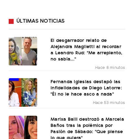
ÚLTIMAS NOTICIAS
El desgarrador relato de
Alejandra Maglietti al recordar
a Leandro Rud: "Me arrepiento,
no sabía..."
Hace 8 minutos
Fernanda Iglesias destapó las
infidelidades de Diego Latorre:
"Él no le hace asco a nada"
Hace 53 minutos
Marixa Balli destrozó a Marcela
Baños tras la polémica por
Pasión de Sábado: "Que piense
lo que quiera"