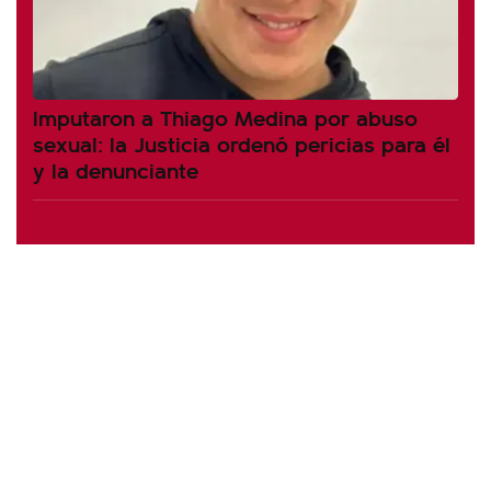
Imputaron a Thiago Medina por abuso
sexual: la Justicia ordenó pericias para él
y la denunciante