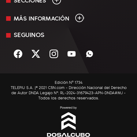
MÁS INFORMACIÓN
En Vivo
Minuto Uno
SEGUINOS
Mediakit
Política
Términos y condiciones
Sociedad
Rss
Economía
Enfoque
Edición Nº 1734
C5N Autos
TELEPIU S.A. |© 2021 C5N.com - Dirección Nacional del Derecho
de Autor DNDA Legajo N°: RL-2024-31679423-APN-DNDA#MJ -
RatingCero
Todos los derechos reservados.
Deportes
Lifestyle
Astrología