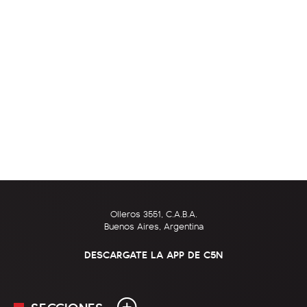
Olleros 3551, C.A.B.A.
Buenos Aires, Argentina
DESCARGATE LA APP DE C5N
SECCIONES