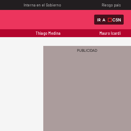
Interna en el Gobierno
Riesgo país
IR A
Thiago Medina
Mauro Icardi