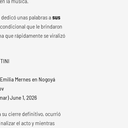
en la música.
dedicó unas palabras a
sus
incondicional que le brindaron
na que rápidamente se viralizó
TINI
 Emilia Mernes en Nogoyá
ov
omar)
June 1, 2026
u cierre definitivo, ocurrió
inalizar el acto y mientras