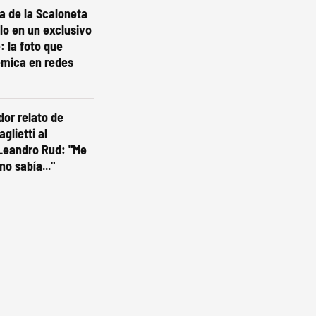
ta de la Scaloneta
olo en un exclusivo
: la foto que
émica en redes
dor relato de
glietti al
Leandro Rud: "Me
no sabía..."