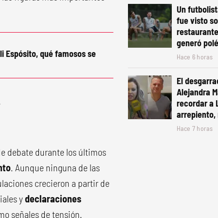
Un futbolis
fue visto s
restaurante
generó pol
li Espósito, qué famosos se
Hace 6 horas
El desgarra
Alejandra Ma
recordar a 
arrepiento, 
Hace 7 horas
de debate durante los últimos
nto
. Aunque ninguna de las
laciones crecieron a partir de
iales y
declaraciones
mo señales de tensión.