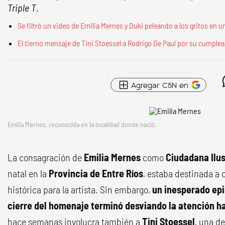
Triple T
.
Se filtró un video de Emilia Mernes y Duki peleando a los gritos en u
El tierno mensaje de Tini Stoessel a Rodrigo De Paul por su cumplea
Agregar C5N en
Emilia Mernes, reconocida en la localidad donde nació.
La consagración de
Emilia Mernes
como
Ciudadana Ilu
natal en la
Provincia de Entre Ríos
, estaba destinada a 
histórica para la artista. Sin embargo,
un inesperado epi
cierre del homenaje terminó desviando la atención h
hace semanas involucra también a
Tini Stoessel
, una d