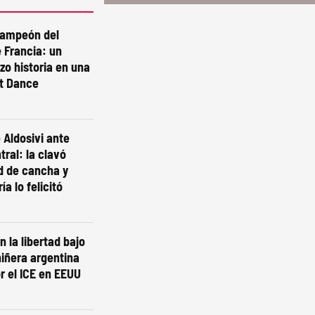
campeón del
 Francia: un
izo historia en una
st Dance
 Aldosivi ante
tral: la clavó
d de cancha y
ía lo felicitó
n la libertad bajo
niñera argentina
r el ICE en EEUU