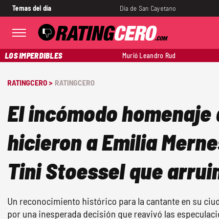
Temas del día
Día de San Cayetano
LOS IMPERDIBLES
Murió Leandro Rud
RATINGCERO >
RATINGCERO
El incómodo homenaje 
hicieron a Emilia Mernes
Tini Stoessel que arrui
Un reconocimiento histórico para la cantante en su ciu
por una inesperada decisión que reavivó las especulaci