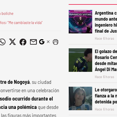
Argentina 
n boliche
mundo ante
ños: "Me cambiaste la vida"
ingeniero h
final de Ju
Hace 6 horas
El golazo de
Rosario Cen
desde mita
Ángel Di Mar
Hace 6 horas
stre de Nogoyá
, su ciudad
Le otorgaro
convertirse en una celebración
fianza a la 
sodio ocurrido durante el
detenida po
acia una polémica
que desde
Hace 6 horas
e las figuras más importantes