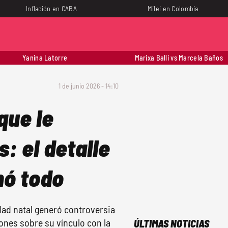
Inflación en CABA
Milei en Colombia
Yanina Latorre
Marixa Balli vs Marcela Baños
1 de junio 2026 - 14:10
que le
: el detalle
nó todo
dad natal generó controversia
ones sobre su vínculo con la
ÚLTIMAS NOTICIAS