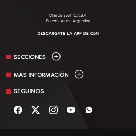
Olleros 3551, C.A.B.A.
Buenos Aires, Argentina
DESCARGATE LA APP DE C5N
SECCIONES
MÁS INFORMACIÓN
En Vivo
Minuto Uno
SEGUINOS
Mediakit
Política
Términos y condiciones
Sociedad
Rss
Economía
Enfoque