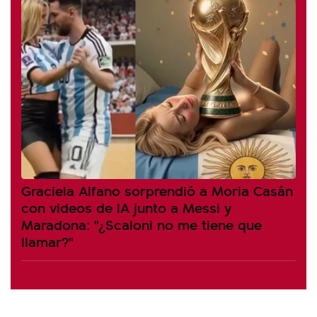
Graciela Alfano sorprendió a Moria Casán
con videos de IA junto a Messi y
Maradona: "¿Scaloni no me tiene que
llamar?"