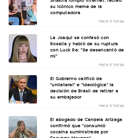
su icónico meme de la
computadora
Hace 6 horas
La Joaqui se confesó con
Rosalía y habló de su ruptura
con Luck Ra: "Se desencantó de
mí"
Hace 6 horas
El Gobierno calificó de
"unilateral" e "ideológica" la
decisión de Brasil de retirar a
su embajador
Hace 6 horas
El abogado de Candela Arizaga
confirmó que "consumió
cocaína suministrada por
Facundo Moyano"