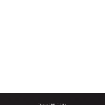
Olleros 3551, C.A.B.A.