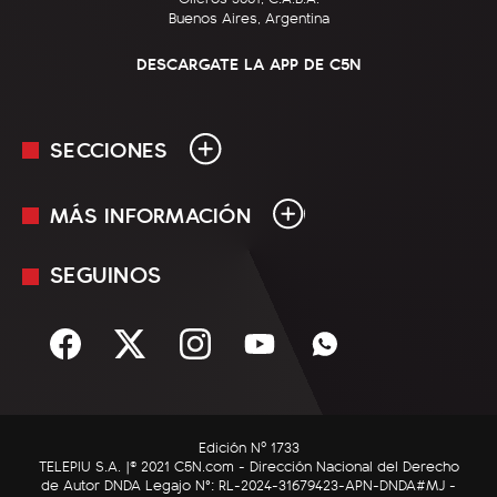
Buenos Aires, Argentina
DESCARGATE LA APP DE C5N
SECCIONES
MÁS INFORMACIÓN
En Vivo
Minuto Uno
SEGUINOS
Mediakit
Política
Términos y condiciones
Sociedad
Rss
Economía
Enfoque
Edición Nº 1733
C5N Autos
TELEPIU S.A. |© 2021 C5N.com - Dirección Nacional del Derecho
de Autor DNDA Legajo N°: RL-2024-31679423-APN-DNDA#MJ -