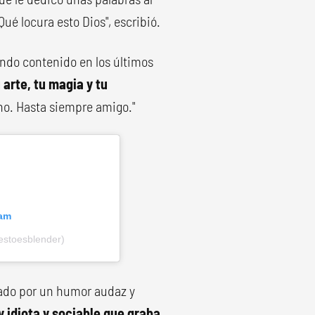
Qué locura esto Dios", escribió.
ando contenido en los últimos
 arte, tu magia y tu
ho. Hasta siempre amigo."
ram
stoesblender)
zado por un humor audaz y
 idiota y sociable que graba