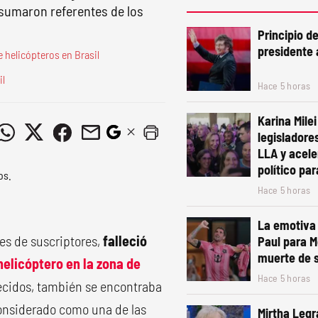
 sumaron referentes de los
Principio d
presidente 
 helicópteros en Brasil
il
Hace 5 horas
Karina Mile
legisladore
LLA y acele
político pa
Hace 5 horas
La emotiva 
es de suscriptores,
falleció
Paul para M
muerte de 
helicóptero en la zona de
Hace 5 horas
llecidos, también se encontraba
considerado como una de las
Mirtha Legr