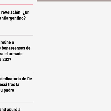
e revelación: ¿un
antiargentino?
i reúne a
s bonaerenses de
ra el armado
ra 2027
dedicatoria de De
essi tras la
su padre
and apuró a