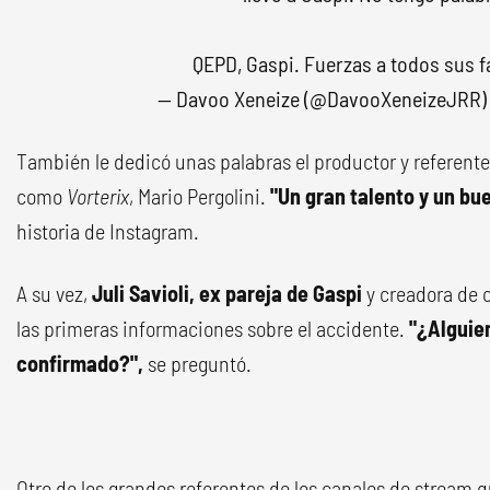
QEPD, Gaspi. Fuerzas a todos sus f
— Davoo Xeneize (@DavooXeneizeJRR
También le dedicó unas palabras el productor y referent
como
Vorterix
, Mario Pergolini.
"Un gran talento y un bu
historia de Instagram.
A su vez,
Juli Savioli, ex pareja de Gaspi
y creadora de 
las primeras informaciones sobre el accidente.
"¿Alguien
confirmado?",
se preguntó.
Otro de los grandes referentes de los canales de stream q