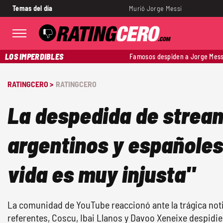
Temas del día
Murió Jorge Messi
LOS IMPERDIBLES
Famosos despiden a Jorge Mess
RATINGCERO >
RATINGCERO
La despedida de strea
argentinos y españoles
vida es muy injusta"
La comunidad de YouTube reaccionó ante la trágica notic
referentes, Coscu, Ibai Llanos y Davoo Xeneixe despidie