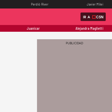
Perdió River
Javier Milei
IR A
Juanicar
Alejandra Maglietti