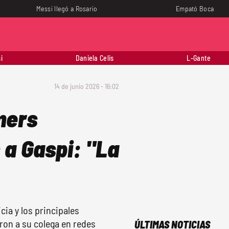
Messi llegó a Rosario
Empató Boca
i
Daniela Celis
L-Gante
14 de junio 2026 - 16:02
mers
 a Gaspi: "La
ia y los principales
ron a su colega en redes
ÚLTIMAS NOTICIAS