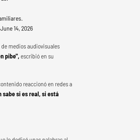
amiliares.
)
June 14, 2026
e de medios audiovisuales
en pibe",
escribió en su
contenido reaccionó en redes a
 sabe si es real, si está
ue le dedicó unas palabras al