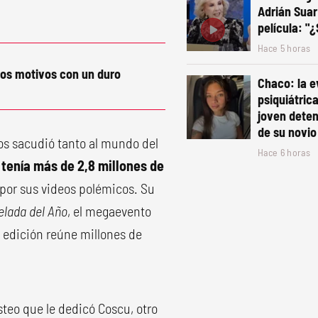
Adrián Suar
película: "
Hace 5 horas
los motivos con un duro
Chaco: la e
psiquiátric
joven deten
de su novio
os sacudió tanto al mundo del
Hace 6 horas
 tenía más de 2,8 millones de
por sus videos polémicos. Su
elada del Año
, el megaevento
 edición reúne millones de
teo que le dedicó Coscu, otro