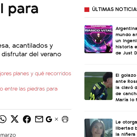
l para
ÚLTIMAS NOTICIA
Argentin
mundo an
un ingeni
sa, acantilados y
historia 
 disfrutar del verano
de Just 
ores planes y qué recorridos
El golazo
ante Rosa
la clavó 
o entre las piedras para
de canch
María lo f
Le otorga
libertad 
la niñera