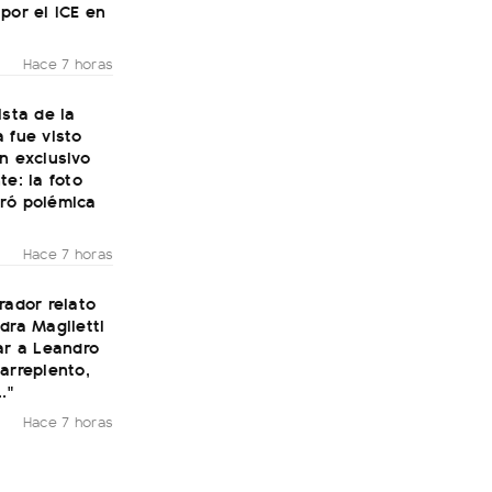
por el ICE en
Hace 7 horas
ista de la
 fue visto
n exclusivo
te: la foto
ró polémica
Hace 7 horas
rador relato
dra Maglietti
ar a Leandro
arrepiento,
."
Hace 7 horas