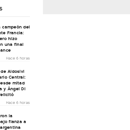
S
a campeón del
te Francia:
ero hizo
en una final
Dance
Hace 6 horas
 de Aldosivi
rio Central:
desde mitad
a y Ángel Di
elicitó
Hace 6 horas
ron la
bajo fianza a
 argentina