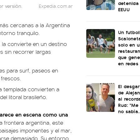
detenida 
r versión.
Expedia.com.ar
EEUU
s más cercanas a la Argentina
Un futbol
torno tranquilo.
Scaloneta
 la convierte en un destino
solo en u
restauran
s sin recorrer largas
que gene
en redes
nes para surf, paseos en
frescos.
El desgar
ua templada convierten a
de Alejan
l litoral brasileño.
al record
Rud: "Me 
no sabía..
parece en escena como una
 frontera argentina, este
aisajes imponentes y el mar,
ejarse demasiado. Su entorno