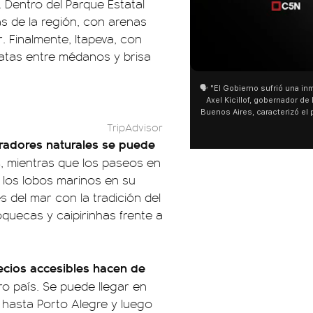
. Dentro del Parque Estatal
s de la región, con arenas
 Finalmente, Itapeva, con
natas entre médanos y brisa
01:05
01:29
🗣️ "El Gobierno sufrió una inmensa derrota" 🎙️
San Cayetano: Jorge Garcí
Axel Kicillof, gobernador de la Provincia de
miles de peregrinos en Lin
Buenos Aires, caracterizó el proyecto de Ley
de Buenos Aires destacó l
de Inviolabilidad de la Propiedad Privada
multitud de peregrinos qu
TripAdvisor
como "una lista sábana con temas nefastos"
agua y soportó las bajas t
radores naturales se puede
y destacó "la movilización popular". 📌 La
últimos días: "Son dificul
s
, mientras que los paseos en
declaración fue desde el santuario de San
ser superadas por la fe".
Cayetano, donde también advirtió que "la
 los lobos marinos en su
sociedad no solo sufre porque no llega sino
 del mar con la tradición del
que también está endeudada".
oquecas y caipirinhas frente a
recios accesibles hacen de
ro país. Se puede llegar en
hasta Porto Alegre y luego