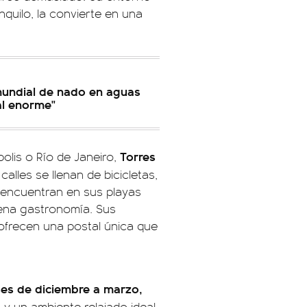
nquilo, la convierte en una
mundial de nado en aguas
al enorme"
Torres
olis o Río de Janeiro,
 calles se llenan de bicicletas,
ue encuentran en sus playas
ena gastronomía. Sus
 ofrecen una postal única que
es de diciembre a marzo,
y un ambiente relajado ideal