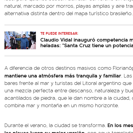
natural, marcado por morros, playas amplias y aire tra
alternativa distinta dentro del mapa turístico brasileño.
TE PUEDE INTERESAR:
Claudio Vidal inauguró competencia 
heladas: "Santa Cruz tiene un potenci
A diferencia de otros destinos masivos como Florianóp
mantiene una atmósfera más tranquila y familiar
. Las
bares frente al mar y turistas del Litoral argentino q
una mezcla perfecta entre descanso, naturaleza y bu
acantilados de piedra, que le dan nombre a la ciudad,
combina mar y montaña en un mismo horizonte.
En los mes
Durante el verano, la ciudad se transforma.
las playas lucen su mejor versión
, con agua templada 