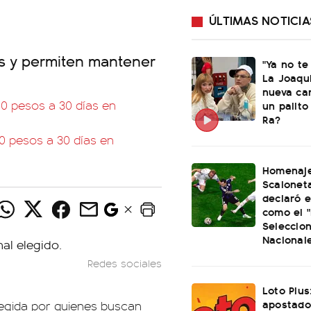
ÚLTIMAS NOTICIA
as y permiten mantener
"Ya no te
La Joaqu
nueva ca
00 pesos a 30 días en
un palito
Ra?
00 pesos a 30 días en
Homenaje
Scaloneta
declaró el
como el "
Seleccio
Nacional
Redes sociales
Loto Plus
apostado
elegida por quienes buscan