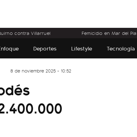
uirno contra Villarruel
Femicidio en Mar del Pla
Enfoque
Deportes
Lifestyle
Tecnología
8 de noviembre 2025 - 10:52
podés
2.400.000