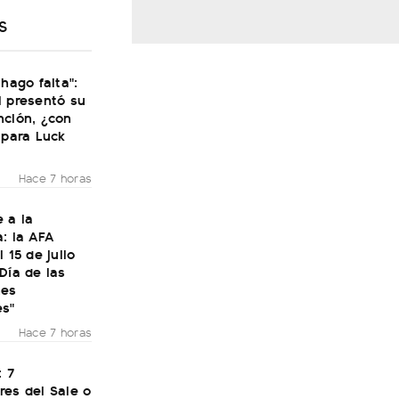
S
 hago falta":
i presentó su
nción, ¿con
 para Luck
Hace 7 horas
 a la
: la AFA
 15 de julio
Día de las
nes
es"
Hace 7 horas
: 7
res del Sale o