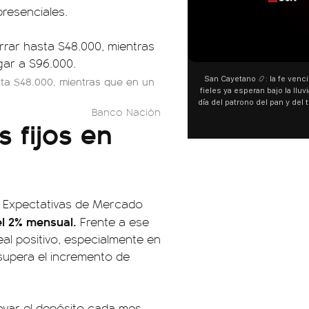
presenciales.
00:00
ta $48.000, mientras que en un
San Cayetano 📿: la fe venció al agua y los
fieles ya esperan bajo la lluvia ➡️ A horas del
¿
día del patrono del pan y del trabajo, miles de
Banco Nación
personas acampan en Liniers para agradecer
 fijos en
y pedir. 🎙️ @bernardomagnago
d
e Expectativas de Mercado
el 2% mensual.
Frente a ese
eal positivo, especialmente en
 supera el incremento de
ovar el depósito cada mes,