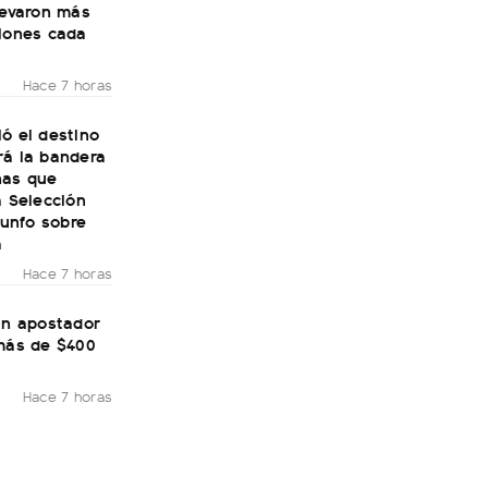
levaron más
llones cada
Hace 7 horas
ó el destino
rá la bandera
nas que
a Selección
riunfo sobre
a
Hace 7 horas
un apostador
 más de $400
Hace 7 horas