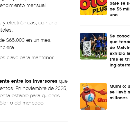
Sale se l
 rendimiento mensual
de $5 mi
uno
s y electrónicas, con una
tales.
Se conoci
de $65.000 en un mes,
que tend
nciera.
de Malvi
exhibió l
a es clave para mantener
tras el t
Inglaterr
nte entre los inversores
que
Quini 6: 
imientos. En noviembre de 2025,
se llevó
ienta estable para quienes
millones
 dólar o del mercado