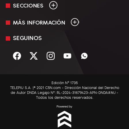
SECCIONES
MÁS INFORMACIÓN
En Vivo
Minuto Uno
SEGUINOS
Mediakit
Política
Términos y condiciones
Sociedad
Rss
Economía
Enfoque
Edición Nº 1735
C5N Autos
TELEPIU S.A. |© 2021 C5N.com - Dirección Nacional del Derecho
de Autor DNDA Legajo N°: RL-2024-31679423-APN-DNDA#MJ -
RatingCero
Todos los derechos reservados.
Deportes
Lifestyle
Astrología