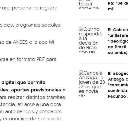
Ra: "Se 
e una persona no registra
mí"
sidios, programas sociales,
El Gobier
"unilatera
"ideológi
web de ANSES o la app Mi
de Brasil 
su embaj
arse en formato PDF para
El aboga
Arizaga 
digital que permite
"consumi
les, aportes previsionales ni
suminist
Facundo
ra realizar distintos trámites,
encia, afiliarse a una obra
ón ante bancos y entidades
 y económica del solicitante.