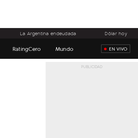
La Argentina endeudada
Dólar hoy
RatingCero
Mundo
EN VIVO