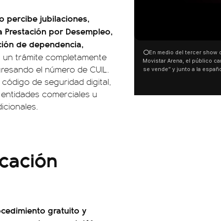
 percibe jubilaciones,
 la Prestación por Desempleo,
ción de dependencia,
⭕En medio del tercer show d
es un trámite completamente
Movistar Arena, el público can
ngresando el número de CUIL.
se vende” y junto a la españ
ocurrió a dos días de la votac
 código de seguridad digital,
Tierras.
 entidades comerciales u
icionales.
icación
ocedimiento gratuito y