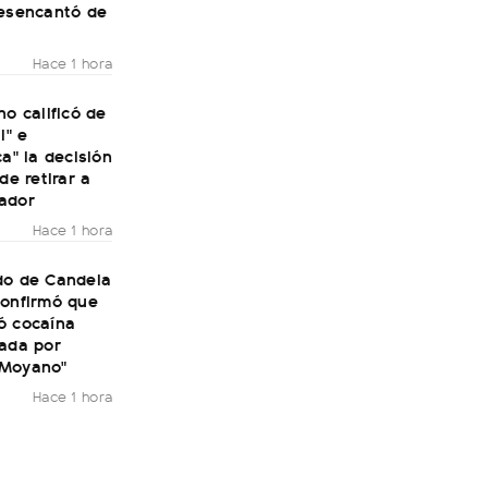
desencantó de
Hace 1 hora
no calificó de
l" e
ca" la decisión
de retirar a
ador
Hace 1 hora
do de Candela
confirmó que
ó cocaína
rada por
 Moyano"
Hace 1 hora