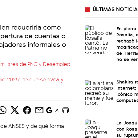
ÚLTIMAS NOTICIA
len requerirla como
En pleno
apertura de cuentas o
Rosalía, 
rechazó l
bajadores informales o
modificac
de Tierra
no se ve
iliares de PNC y Desempleo,
o 2026: de qué se trata y
Shakira 
internet:
icónico 
computa
La Joaqu
con Rosal
su ruptu