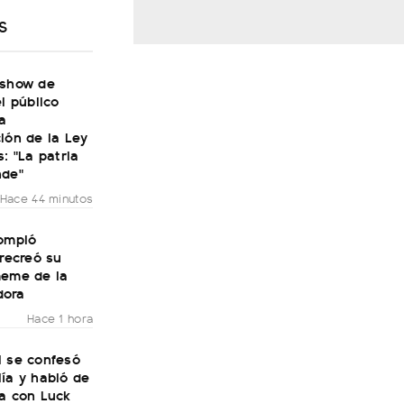
S
 show de
el público
a
ión de la Ley
s: "La patria
nde"
Hace 44 minutos
rompió
 recreó su
meme de la
dora
Hace 1 hora
i se confesó
ía y habló de
ra con Luck