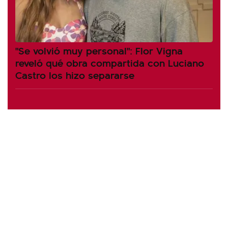
"Se volvió muy personal": Flor Vigna
reveló qué obra compartida con Luciano
Castro los hizo separarse