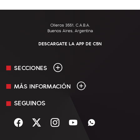
Olleros 3551, C.A.B.A.
Buenos Aires, Argentina
DESCARGATE LA APP DE C5N
SECCIONES
MÁS INFORMACIÓN
En Vivo
Minuto Uno
SEGUINOS
Mediakit
Política
Términos y condiciones
Sociedad
Rss
Economía