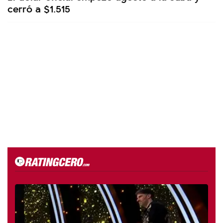
cerró a $1.515