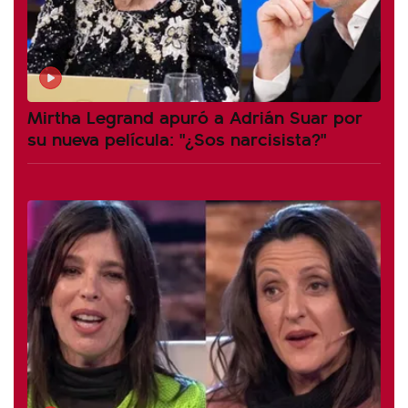
Mirtha Legrand apuró a Adrián Suar por
su nueva película: "¿Sos narcisista?"