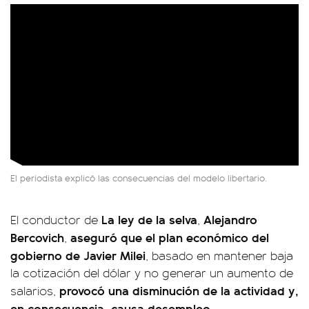
El periodista explicó las consecuencias del modelo libertario.
La ley de la selva
Alejandro
El conductor de
,
Bercovich
aseguró que el plan económico del
,
gobierno de
Javier Milei
, basado en mantener baja
la cotización del dólar y no generar un aumento de
provocó una disminución de la actividad y,
salarios,
en consecuencia, causa desempleo
.