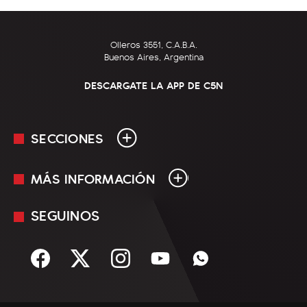
Olleros 3551, C.A.B.A.
Buenos Aires, Argentina
DESCARGATE LA APP DE C5N
SECCIONES
MÁS INFORMACIÓN
En Vivo
Minuto Uno
SEGUINOS
Mediakit
Política
Términos y condiciones
Sociedad
Rss
Economía
Enfoque