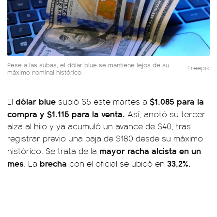
Pese a las subas, el dólar blue se mantiene lejos de su
Freepik
máximo nominal histórico.
dólar blue
$1.085 para la
El
subió $5 este martes a
compra y $1.115 para la venta.
Así, anotó su tercer
alza al hilo y ya acumuló un avance de $40, tras
registrar previo una baja de $180 desde su máximo
mayor racha alcista en un
histórico. Se trata de la
mes
brecha
33,2%.
. La
con el oficial se ubicó en