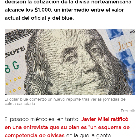
decisión la cotización de la divisa norteamericana
alcance los $1.000, un intermedio entre el valor
actual del oficial y del blue.
El dólar blue comenzó un nuevo repunte tras varias jornadas de
calma cambiaria.
Freepik
Javier Milei ratificó
El pasado miércoles, en tanto,
en una entrevista que
su plan es "un esquema de
competencia de divisas
en la que la gente