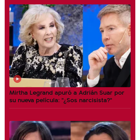
Mirtha Legrand apuró a Adrián Suar por
su nueva película: "¿Sos narcisista?"