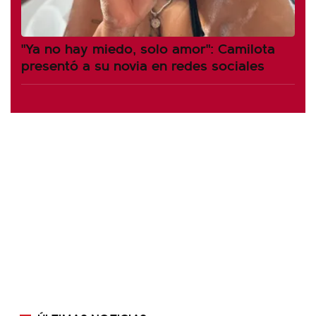
"Ya no hay miedo, solo amor": Camilota
presentó a su novia en redes sociales