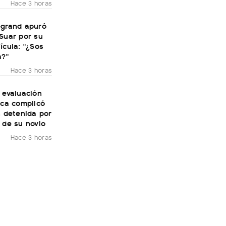
Hace 3 horas
egrand apuró
Suar por su
ícula: "¿Sos
a?"
Hace 3 horas
 evaluación
ica complicó
n detenida por
 de su novio
Hace 3 horas