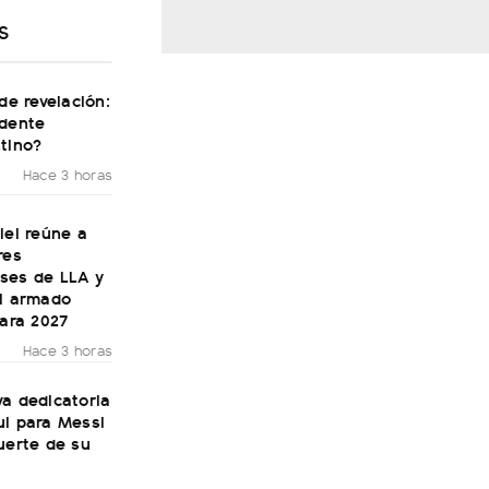
S
 de revelación:
idente
tino?
Hace 3 horas
lei reúne a
res
ses de LLA y
el armado
para 2027
Hace 3 horas
a dedicatoria
ul para Messi
uerte de su