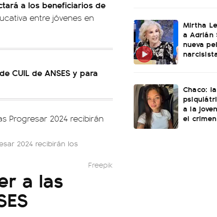
tará a los beneficiarios de
ucativa entre jóvenes en
Mirtha L
a Adrián 
nueva pel
narcisist
de CUIL de ANSES y para
Chaco: la
psiquiátr
a la jove
el crimen
sar 2024 recibirán los
Freepik
r a las
SES