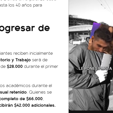
asta los 40 años para
rogresar de
iantes reciben inicialmente
torio y Trabajo
será de
$28.000
 de
durante el primer
tos académicos durante el
sual retenido
. Quienes se
 completo de $66.000
,
ibirán $42.000 adicionales.
01:26
00:18