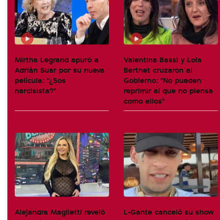
Mirtha Legrand apuró a
Valentina Bassi y Lola
Adrián Suar por su nueva
Berthet cruzaron al
película: "¿Sos
Gobierno: "No pueden
narcisista?"
reprimir al que no piensa
como ellos"
Alejandra Maglietti reveló
L-Gante canceló su show