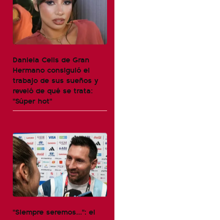
Daniela Celis de Gran
Hermano consiguió el
trabajo de sus sueños y
reveló de qué se trata:
"Súper hot"
"Siempre seremos...": el