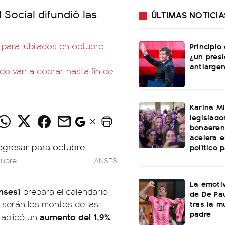
 Social difundió las
ÚLTIMAS NOTICIA
 para jubilados en octubre
Principio
¿un pres
antiargen
o van a cobrar hasta fin de
Karina Mi
legislado
bonaeren
acelera 
político 
ubre.
ANSES
La emotiv
nses)
prepara el calendario
de De Pa
tras la m
 serán los montos de las
padre
aumento del 1,9%
 aplicó un