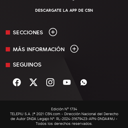
DESCARGATE LA APP DE C5N
SECCIONES
MÁS INFORMACIÓN
En Vivo
Minuto Uno
SEGUINOS
Mediakit
Política
Términos y condiciones
Sociedad
Rss
Economía
Enfoque
Edición Nº 1734
C5N Autos
TELEPIU S.A. |© 2021 C5N.com - Dirección Nacional del Derecho
de Autor DNDA Legajo N°: RL-2024-31679423-APN-DNDA#MJ -
RatingCero
Todos los derechos reservados.