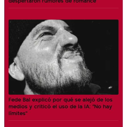
despertaron rumores de romance
Fede Bal explicó por qué se alejó de los
medios y criticó el uso de la IA: "No hay
límites"