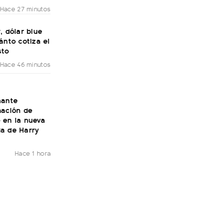
Hace 27 minutos
, dólar blue
ánto cotiza el
sto
Hace 46 minutos
nante
mación de
 en la nueva
a de Harry
Hace 1 hora