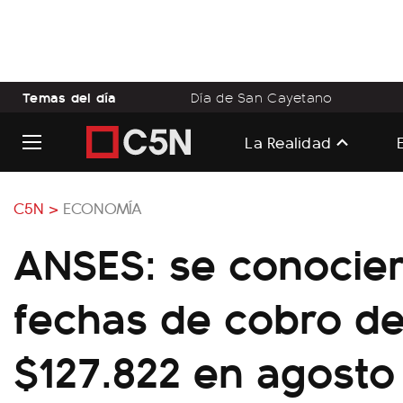
Temas del día
Día de San Cayetano
La Realidad
C5N >
ECONOMÍA
ANSES: se conocier
fechas de cobro de
$127.822 en agosto