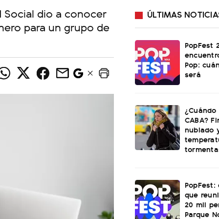
d Social dio a conocer
ÚLTIMAS NOTICIA
inero para un grupo de
PopFest 2
encuentr
Pop: cuá
será
¿Cuándo s
CABA? Fi
nublado 
temperatu
tormenta
PopFest: 
que reun
20 mil p
Parque N