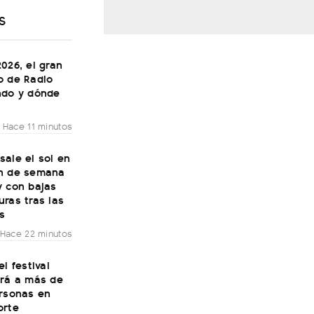
S
026, el gran
o de Radio
ndo y dónde
Hace 11 minutos
ale el sol en
n de semana
y con bajas
ras tras las
s
Hace 22 minutos
el festival
irá a más de
ersonas en
orte