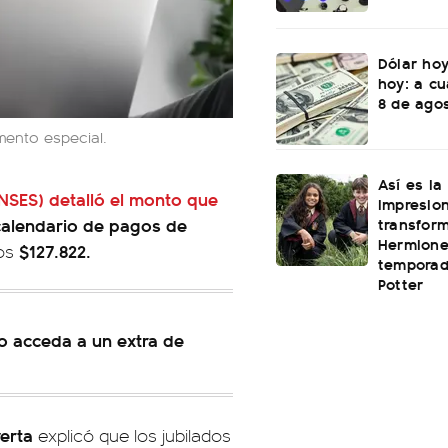
Dólar hoy
hoy: a cu
8 de ago
ento especial.
Así es la
NSES) detalló el monto que
impresio
transfor
calendario de pagos de
Hermione
$127.822.
los
temporad
Potter
o acceda a un extra de
erta
explicó que los jubilados