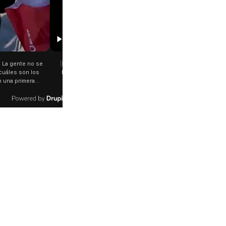
01:31
ío de Janeiro: se cayó un
⭕ Asalto, pánico y una insólita reacción en
ieron cuatro personas 🚁
zona sur Un delincuente entró a robar a una
ue realizaba un vuelo
perfumería, amenazó a la empleada para
strelló en una zona de
sacarle todas las pertenencias y, al escapar,
l acceso en Alto da Boa
le tiró un beso como si nada.
s son el piloto brasileño
ocha y tres turistas
ombianas.