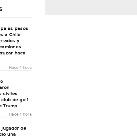
S
ipales pasos
os a Chile
errados y
 camiones
cruzar hace
Hace 1 hora
16
aron
 civiles
 club de golf
d Trump
Hace 1 hora
 jugador de
 dio una