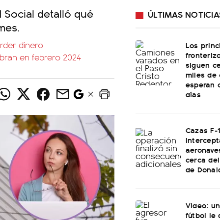
 Social detalló qué
ÚLTIMAS NOTICIA
mes.
rder dinero
Los princ
fronteriz
bran en febrero 2024
siguen c
miles de
esperan 
días
Cazas F-
intercept
aeronaves
cerca del
de Donal
Video: un
fútbol le