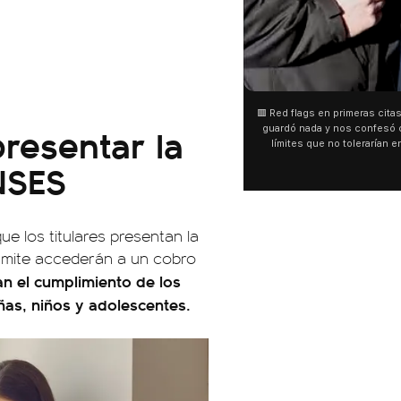
01:26
00:18
🟥 Red flags en primeras citas La gente no se
🇧🇷 Tragedia en R
resentar la
guardó nada y nos confesó cuáles son los
helicóptero y mur
límites que no tolerarían en una primera
Una aeronave q
salida.
panorámico se e
NSES
bosque de difíci
Vista. Las víctima
Alessandro R
col
e los titulares presentan la
rámite accederán a un cobro
an el cumplimiento de los
ñas, niños y adolescentes.