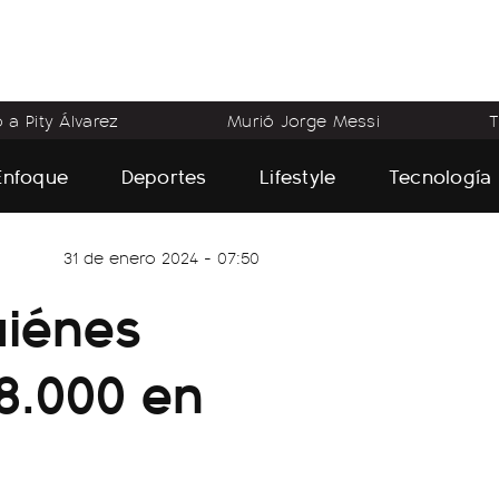
o a Pity Álvarez
Murió Jorge Messi
T
Enfoque
Deportes
Lifestyle
Tecnología
31 de enero 2024 - 07:50
uiénes
8.000 en