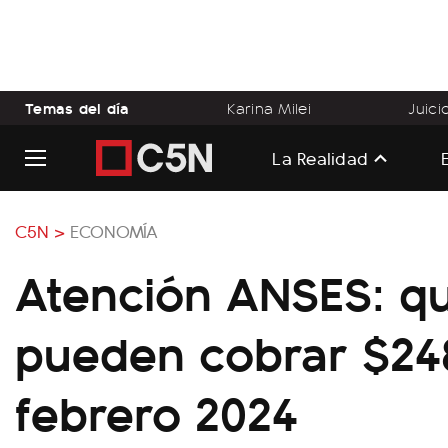
Temas del día
Karina Milei
Juici
La Realidad
C5N >
ECONOMÍA
Atención ANSES: q
pueden cobrar $24
febrero 2024