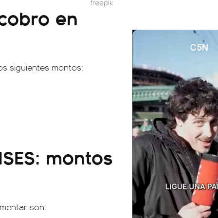
freepik
cobro en
 los siguientes montos:
NSES: montos
imentar son: