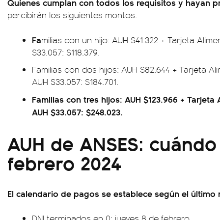
Quienes cumplan con todos los requisitos y hayan 
percibirán los siguientes montos:
Fa
milias con un hijo: AUH $41.322 + Tarjeta Alim
$33.057: $118.379.
Familias con dos hijos: AUH $82.644 + Tarjeta Al
AUH $33.057: $184.701.
Familias con tres hijos:
AUH $123.966 + Tarjeta 
AUH $33.057: $248.023.
AUH de ANSES: cuándo
febrero 2024
El calendario de pagos se establece según el último
DNI terminados en 0: jueves 8 de febrero.