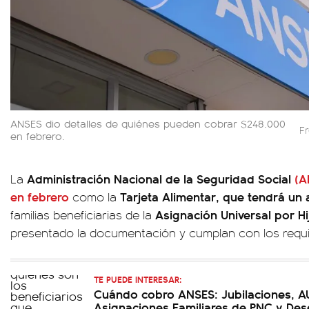
ANSES dio detalles de quiénes pueden cobrar $248.000
F
en febrero.
Administración Nacional de la Seguridad Social
(A
La
en febrero
Tarjeta Alimentar, que tendrá un
como la
Asignación Universal por Hi
familias beneficiarias de la
presentado la documentación y cumplan con los requ
TE PUEDE INTERESAR:
Cuándo cobro ANSES: Jubilaciones, A
Asignaciones Familiares de PNC y Des