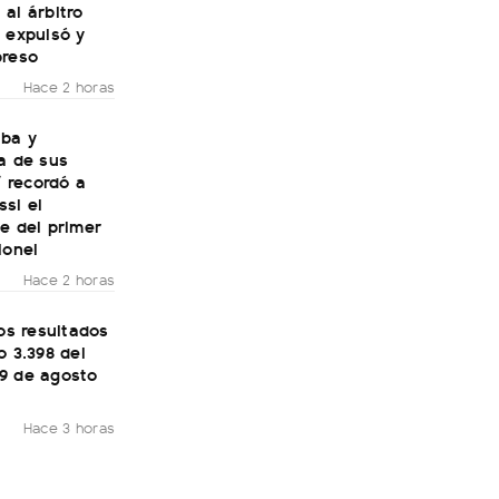
al árbitro
 expulsó y
preso
Hace 2 horas
aba y
a de sus
í recordó a
si el
e del primer
ionel
Hace 2 horas
los resultados
o 3.398 del
9 de agosto
Hace 3 horas