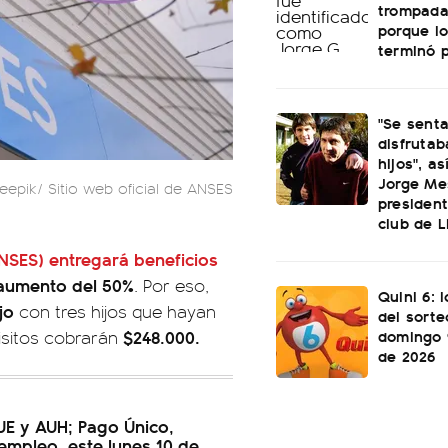
trompada 
porque lo
terminó 
"Se sent
disfrutab
hijos", as
Jorge Mes
reepik/ Sitio web oficial de ANSES
president
club de L
NSES)
entregará beneficios
 aumento del 50%
. Por eso,
Quini 6: 
jo
con tres hijos que hayan
del sorte
domingo 
$248.000.
isitos cobrarán
de 2026
UE y AUH; Pago Único,
empleo, este lunes 10 de