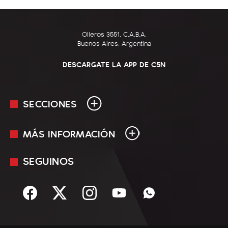
Olleros 3551, C.A.B.A.
Buenos Aires, Argentina
DESCARGATE LA APP DE C5N
SECCIONES
MÁS INFORMACIÓN
En Vivo
Minuto Uno
SEGUINOS
Mediakit
Política
Términos y condiciones
Sociedad
Rss
Economía
Enfoque