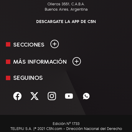
Olleros 3551, C.A.B.A.
Buenos Aires, Argentina
DESCARGATE LA APP DE C5N
SECCIONES
MÁS INFORMACIÓN
En Vivo
Minuto Uno
SEGUINOS
Mediakit
Política
Términos y condiciones
Sociedad
Rss
Economía
Enfoque
Edición Nº 1733
C5N Autos
TELEPIU S.A. |© 2021 C5N.com - Dirección Nacional del Derecho