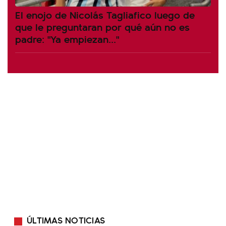
El enojo de Nicolás Tagliafico luego de
que le preguntaran por qué aún no es
padre: "Ya empiezan..."
ÚLTIMAS NOTICIAS