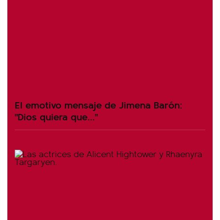
El emotivo mensaje de Jimena Barón:
"Dios quiera que..."