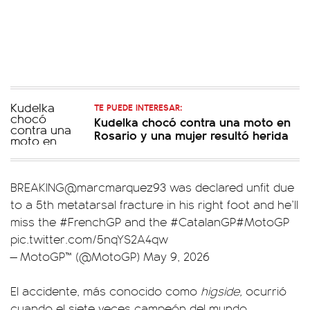
TE PUEDE INTERESAR:
Kudelka chocó contra una moto en
Rosario y una mujer resultó herida
BREAKING
@marcmarquez93
was declared unfit due
to a 5th metatarsal fracture in his right foot and he’ll
miss the
#FrenchGP
and the
#CatalanGP
#MotoGP
pic.twitter.com/5nqYS2A4qw
— MotoGP™ (@MotoGP)
May 9, 2026
El accidente, más conocido como
higside,
ocurrió
cuando el siete veces campeón del mundo