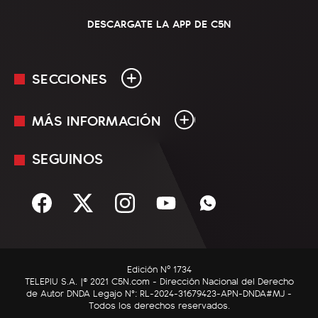
DESCARGATE LA APP DE C5N
SECCIONES
MÁS INFORMACIÓN
En Vivo
Minuto Uno
SEGUINOS
Mediakit
Política
Términos y condiciones
Sociedad
Rss
Economía
Enfoque
Edición Nº 1734
C5N Autos
TELEPIU S.A. |© 2021 C5N.com - Dirección Nacional del Derecho
de Autor DNDA Legajo N°: RL-2024-31679423-APN-DNDA#MJ -
RatingCero
Todos los derechos reservados.