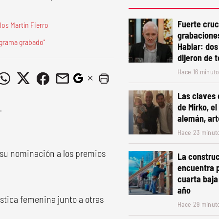
Fuerte cruc
los Martín Fierro
grabacione
ograma grabado"
Hablar: dos
dijeron de 
Hace 16 minut
Las claves 
de Mirko, el
alemán, art
Hace 23 minut
 su nominación a los premios
La constru
encuentra p
cuarta baja
año
ística femenina junto a otras
Hace 29 minut