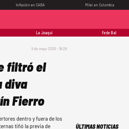
Inflación en CABA
Milei en Colombia
La Joaqui
Fede Bal
9 de mayo 2026 - 16:28
filtró el
 diva
ín Fierro
rtores dentro y fuera de los
ernas tiñó la previa de
ÚLTIMAS NOTICIAS