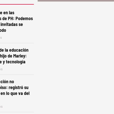
e en las
s de PH: Podemos
 invitadas se
todo
os
de la educación
 hijo de Marley:
e y tecnología
os
cción no
iso: registró su
 en lo que va del
os