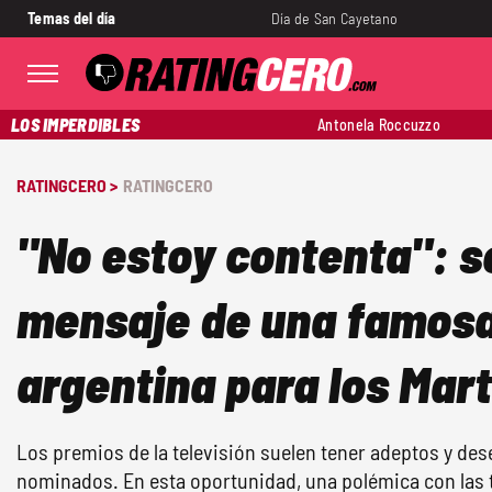
Temas del día
Día de San Cayetano
LOS IMPERDIBLES
Antonela Roccuzzo
RATINGCERO >
RATINGCERO
"No estoy contenta": se 
mensaje de una famosa
argentina para los Mart
Los premios de la televisión suelen tener adeptos y dese
nominados. En esta oportunidad, una polémica con las t