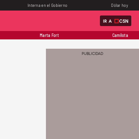
Interna en el Gobierno
Dólar hoy
IR A
Marta Fort
Camilota