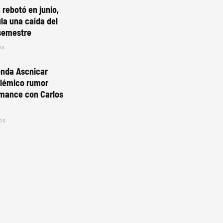
 rebotó en junio,
la una caída del
 semestre
os
enda Ascnicar
olémico rumor
omance con Carlos
os