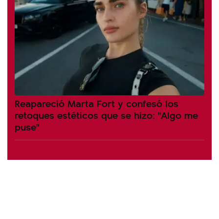
Reapareció Marta Fort y confesó los
retoques estéticos que se hizo: "Algo me
puse"