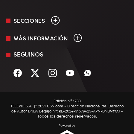
SECCIONES
MÁS INFORMACIÓN
En Vivo
Minuto Uno
SEGUINOS
Mediakit
Política
Términos y condiciones
Sociedad
Rss
Economía
Enfoque
Edición Nº 1733
C5N Autos
TELEPIU S.A. |© 2021 C5N.com - Dirección Nacional del Derecho
de Autor DNDA Legajo N°: RL-2024-31679423-APN-DNDA#MJ -
RatingCero
Todos los derechos reservados.
Deportes