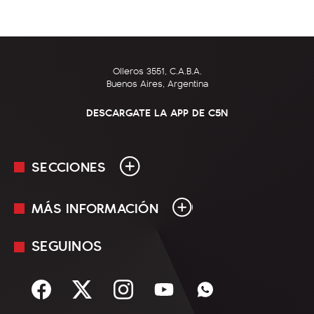
Olleros 3551, C.A.B.A.
Buenos Aires, Argentina
DESCARGATE LA APP DE C5N
SECCIONES
MÁS INFORMACIÓN
En Vivo
Minuto Uno
SEGUINOS
Mediakit
Política
Términos y condiciones
Sociedad
Rss
Economía