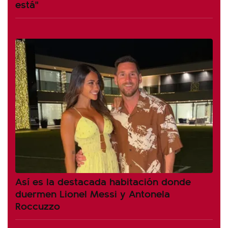
está"
Así es la destacada habitación donde
duermen Lionel Messi y Antonela
Roccuzzo