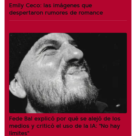
Emily Ceco: las imágenes que
despertaron rumores de romance
Fede Bal explicó por qué se alejó de los
medios y criticó el uso de la IA: "No hay
límites"