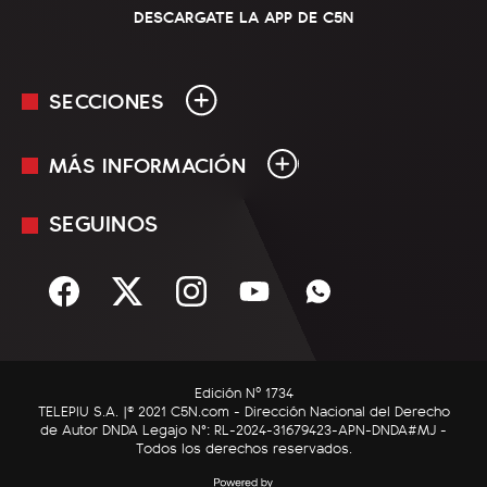
DESCARGATE LA APP DE C5N
SECCIONES
MÁS INFORMACIÓN
En Vivo
Minuto Uno
SEGUINOS
Mediakit
Política
Términos y condiciones
Sociedad
Rss
Economía
Enfoque
Edición Nº 1734
C5N Autos
TELEPIU S.A. |© 2021 C5N.com - Dirección Nacional del Derecho
de Autor DNDA Legajo N°: RL-2024-31679423-APN-DNDA#MJ -
RatingCero
Todos los derechos reservados.
Deportes