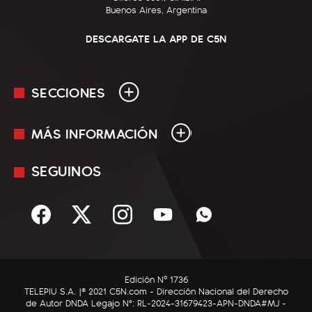
Buenos Aires, Argentina
DESCARGATE LA APP DE C5N
SECCIONES
MÁS INFORMACIÓN
En Vivo
Minuto Uno
SEGUINOS
Mediakit
Política
Términos y condiciones
Sociedad
Rss
Economía
Enfoque
Edición Nº 1736
C5N Autos
TELEPIU S.A. |© 2021 C5N.com - Dirección Nacional del Derecho
de Autor DNDA Legajo N°: RL-2024-31679423-APN-DNDA#MJ -
RatingCero