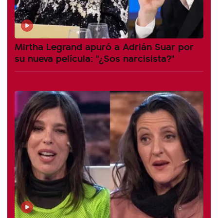
Mirtha Legrand apuró a Adrián Suar por
su nueva película: "¿Sos narcisista?"