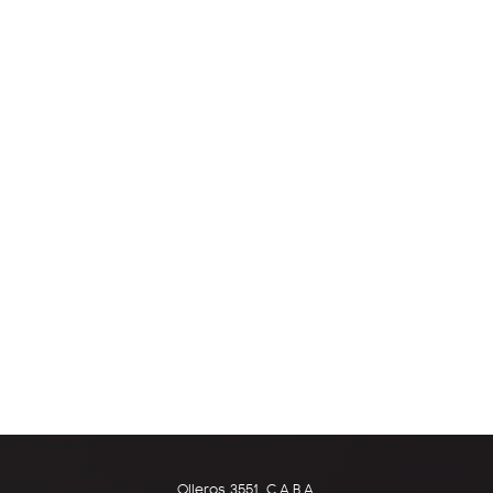
Olleros 3551, C.A.B.A.