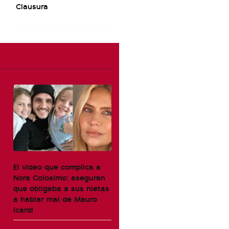
Clausura
El video que complica a
Nora Colosimo: aseguran
que obligaba a sus nietas
a hablar mal de Mauro
Icardi