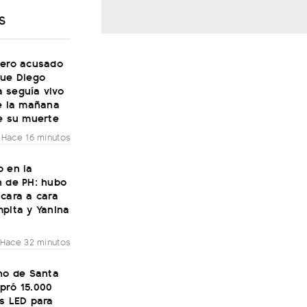
S
mero acusado
que Diego
 seguía vivo
de la mañana
e su muerte
Hace 16 minutos
o en la
n de PH: hubo
cara a cara
pita y Yanina
Hace 32 minutos
no de Santa
pró 15.000
s LED para