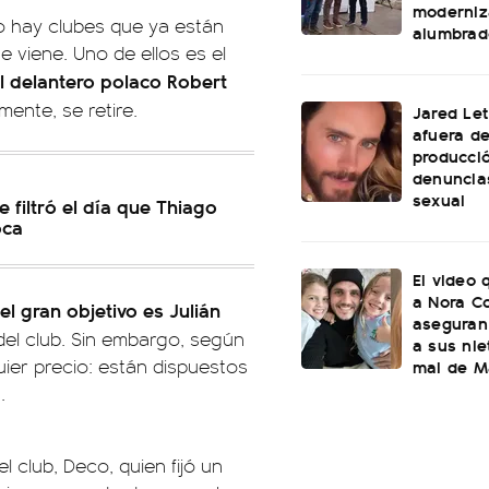
moderniz
o hay clubes que ya están
alumbrad
 viene. Uno de ellos es el
l delantero polaco Robert
ente, se retire.
Jared Le
afuera d
producció
denuncia
sexual
e filtró el día que Thiago
oca
El video 
a Nora C
el gran objetivo es Julián
aseguran
del club. Sin embargo, según
a sus nie
uier precio: están dispuestos
mal de Ma
.
l club, Deco, quien fijó un