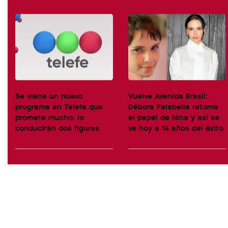
Se viene un nuevo
Vuelve Avenida Brasil:
programa en Telefe que
Débora Falabella retoma
promete mucho: lo
el papel de Nina y así se
conducirán dos figuras
ve hoy a 14 años del éxito