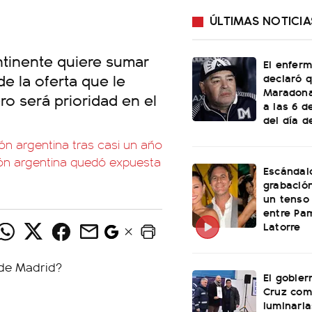
ÚLTIMAS NOTICIA
ntinente quiere sumar
El enfer
de la oferta que le
declaró 
Maradona
ro será prioridad en el
a las 6 
del día d
n argentina tras casi un año
ción argentina quedó expuesta
Escándal
grabació
un tenso 
entre Pam
Latorre
El gobier
Cruz com
luminaria