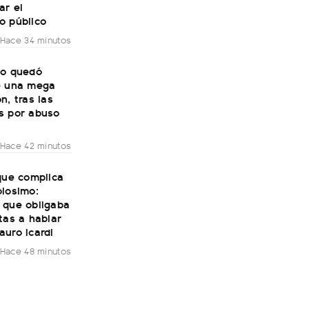
ar el
o público
Hace 34 minutos
to quedó
e una mega
n, tras las
s por abuso
Hace 42 minutos
que complica
olosimo:
 que obligaba
tas a hablar
uro Icardi
Hace 48 minutos