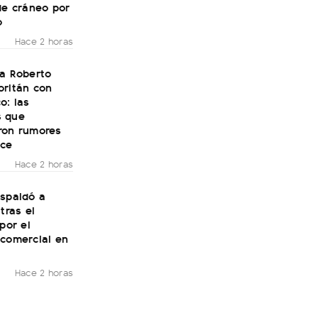
de cráneo por
o
Hace 2 horas
 a Roberto
oritán con
o: las
 que
ron rumores
ce
Hace 2 horas
espaldó a
tras el
 por el
 comercial en
Hace 2 horas