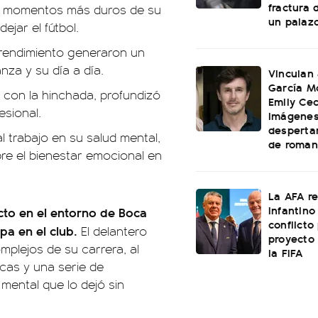
fractura 
s momentos más duros de su
un palaz
ejar el fútbol.
de rendimiento generaron un
za y su día a día.
Vinculan
García M
 con la hinchada, profundizó
Emily Cec
esional.
imágenes
desperta
al trabajo en su salud mental,
de roman
re el bienestar emocional en
La AFA r
Infantino 
to en el entorno de Boca
conflicto
pa en el club.
El delantero
proyecto
plejos de su carrera, al
la FIFA
ticas y una serie de
mental que lo dejó sin