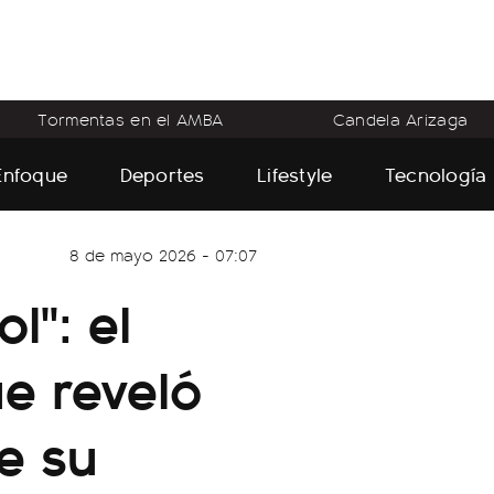
Tormentas en el AMBA
Candela Arizaga
Enfoque
Deportes
Lifestyle
Tecnología
8 de mayo 2026 - 07:07
l": el
e reveló
e su