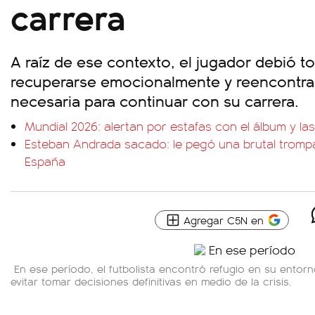
carrera
A raíz de ese contexto, el jugador debió 
recuperarse emocionalmente y reencontrar
necesaria para continuar con su carrera.
Mundial 2026: alertan por estafas con el álbum y las
Esteban Andrada sacado: le pegó una brutal trompa
España
Agregar C5N en
En ese período, el futbolista encontró refugio en su entor
evitar tomar decisiones definitivas en medio de la crisis.