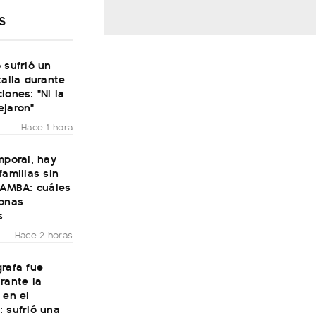
S
 sufrió un
talia durante
iones: "Ni la
ejaron"
Hace 1 hora
mporal, hay
familias sin
 AMBA: cuáles
zonas
s
Hace 2 horas
rafa fue
rante la
 en el
 sufrió una