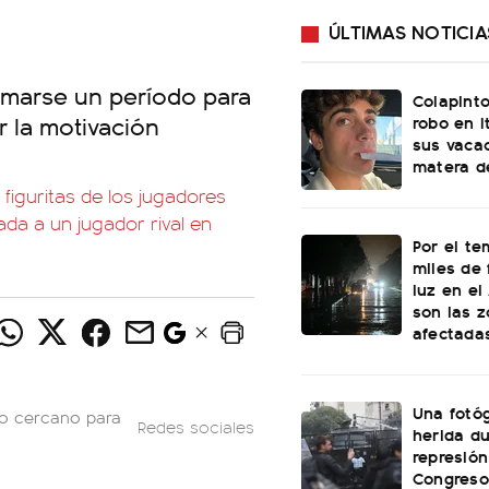
ÚLTIMAS NOTICIA
tomarse un período para
Colapinto
 la motivación
robo en I
sus vacac
matera d
 figuritas de los jugadores
da a un jugador rival en
Por el te
miles de 
luz en el
son las 
afectada
Una fotóg
no cercano para
Redes sociales
herida du
represión
Congreso: