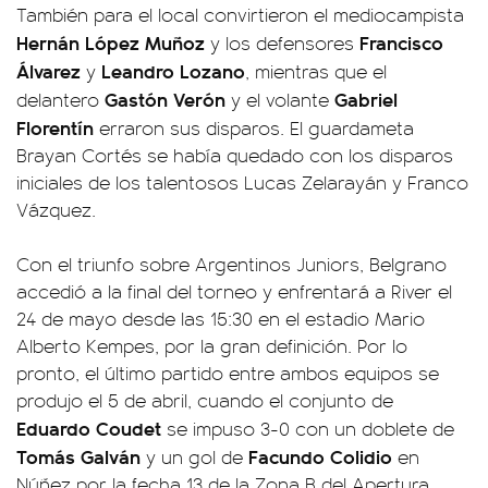
También para el local convirtieron el mediocampista
Hernán López Muñoz
Francisco
y los defensores
Álvarez
Leandro Lozano
y
, mientras que el
Gastón Verón
Gabriel
delantero
y el volante
Florentín
erraron sus disparos. El guardameta
Brayan Cortés se había quedado con los disparos
iniciales de los talentosos Lucas Zelarayán y Franco
Vázquez.
Con el triunfo sobre Argentinos Juniors, Belgrano
accedió a la final del torneo y enfrentará a River el
24 de mayo desde las 15:30 en el estadio Mario
Alberto Kempes, por la gran definición. Por lo
pronto, el último partido entre ambos equipos se
produjo el 5 de abril, cuando el conjunto de
Eduardo Coudet
se impuso 3-0 con un doblete de
Tomás Galván
Facundo Colidio
y un gol de
en
Núñez por la fecha 13 de la Zona B del Apertura.