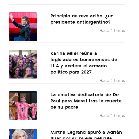
Principio de revelación: ¿un
presidente antiargentino?
Hace 2 horas
Karina Milei reúne a
legisladores bonaerenses de
LLA y acelera el armado
político para 2027
Hace 2 horas
La emotiva dedicatoria de De
Paul para Messi tras la muerte
de su padre
Hace 2 horas
Mirtha Legrand apuró a Adrián
Suar por su nueva película: